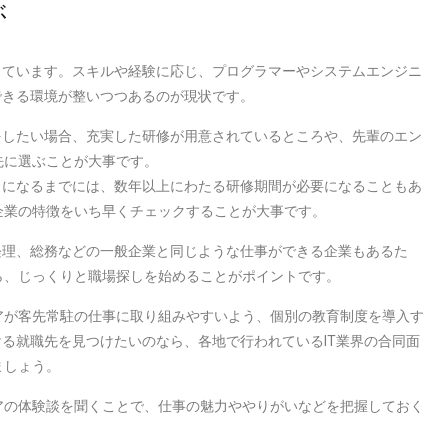
ぶ
しています。スキルや経験に応じ、プログラマーやシステムエンジニ
できる環境が整いつつあるのが現状です。
をしたい場合、充実した研修が用意されているところや、先輩のエン
先に選ぶことが大事です。
うになるまでには、数年以上にわたる研修期間が必要になることもあ
企業の特徴をいち早くチェックすることが大事です。
経理、総務などの一般企業と同じような仕事ができる企業もあるた
ら、じっくりと職場探しを始めることがポイントです。
アが客先常駐の仕事に取り組みやすいよう、個別の教育制度を導入す
ける就職先を見つけたいのなら、各地で行われているIT業界の合同面
ましょう。
アの体験談を聞くことで、仕事の魅力ややりがいなどを把握しておく