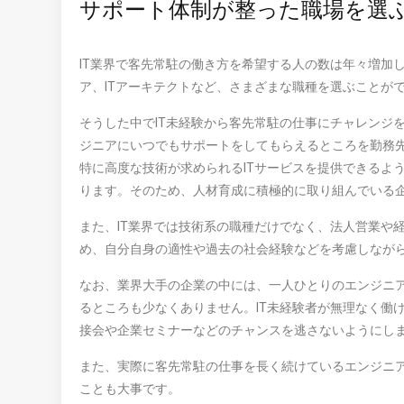
サポート体制が整った職場を選
IT業界で客先常駐の働き方を希望する人の数は年々増加
ア、ITアーキテクトなど、さまざまな職種を選ぶことが
そうした中でIT未経験から客先常駐の仕事にチャレンジ
ジニアにいつでもサポートをしてもらえるところを勤務
特に高度な技術が求められるITサービスを提供できるよ
ります。そのため、人材育成に積極的に取り組んでいる
また、IT業界では技術系の職種だけでなく、法人営業や
め、自分自身の適性や過去の社会経験などを考慮しなが
なお、業界大手の企業の中には、一人ひとりのエンジニ
るところも少なくありません。IT未経験者が無理なく働
接会や企業セミナーなどのチャンスを逃さないようにし
また、実際に客先常駐の仕事を長く続けているエンジニ
ことも大事です。