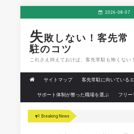
Skip
2026-08-07
to
content
失
敗しない！客先常
駐のコツ
これさえ抑えておけば、客先常駐も怖くない
サイトマップ
客先常駐に向いている
サポート体制が整った職場を選ぶ
フリー
Breaking News